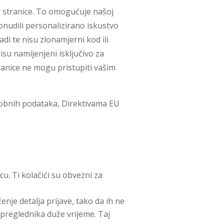
t stranice. To omogućuje našoj
onudili personalizirano iskustvo
adi te nisu zlonamjerni kod ili
su namijenjeni isključivo za
ranice ne mogu pristupiti vašim
osobnih podataka, Direktivama EU
cu. Ti kolačići su obvezni za
enje detalja prijave, tako da ih ne
g preglednika duže vrijeme. Taj