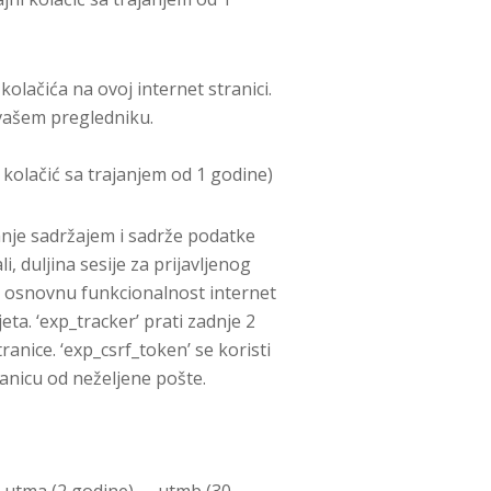
olačića na ovoj internet stranici.
 vašem pregledniku.
i kolačić sa trajanjem od 1 godine)
janje sadržajem i sadrže podatke
, duljina sesije za prijavljenog
za osnovnu funkcionalnost internet
eta. ‘exp_tracker’ prati zadnje 2
anice. ‘exp_csrf_token’ se koristi
tranicu od neželjene pošte.
__utma (2 godine), __utmb (30