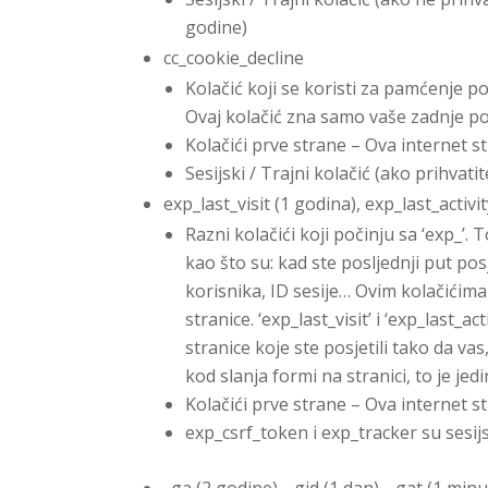
godine)
cc_cookie_decline
Kolačić koji se koristi za pamćenje p
Ovaj kolačić zna samo vaše zadnje po
Kolačići prve strane – Ova internet s
Sesijski / Trajni kolačić (ako prihvat
exp_last_visit (1 godina), exp_last_activi
Razni kolačići koji počinju sa ‘exp_’
kao što su: kad ste posljednji put pos
korisnika, ID sesije… Ovim kolačićim
stranice. ‘exp_last_visit’ i ‘exp_last
stranice koje ste posjetili tako da v
kod slanja formi na stranici, to je je
Kolačići prve strane – Ova internet s
exp_csrf_token i exp_tracker su sesijsk
_ga (2 godine), _gid (1 dan), _gat (1 mi