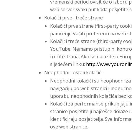
vremenski period ovisit će o izboru 
web server svaki put kada posjetite s
Kolačići prve i treće strane
Kolačići prve strane (first-party cooki
pamćenje Vaših preferenci na web str
Kolačići treće strane (third-party coo
YouTube. Nemamo pristup ni kontrolu 
trećih strana. Ako se nalazite u Euro
sljedećem linku:
http://www.youronli
Neophodni i ostali kolačići
Neophodni kolačići su neophodni za r
navigaciju po web stranici i mogućno
uporabu neophodnih kolačića bez koji
Kolačići za performanse prikupljaju i
stranice posjetitelji najčešće dolaze 
identificiraju posjetitelja. Sve infor
ove web stranice.