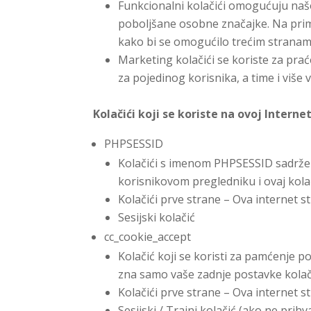
Funkcionalni kolačići omogućuju našoj
poboljšane osobne značajke. Na primj
kako bi se omogućilo trećim stranama k
Marketing kolačići se koriste za praće
za pojedinog korisnika, a time i više 
Kolačići koji se koriste na ovoj Internet
PHPSESSID
Kolačići s imenom PHPSESSID sadrže 
korisnikovom pregledniku i ovaj kolač
Kolačići prve strane – Ova internet s
Sesijski kolačić
cc_cookie_accept
Kolačić koji se koristi za pamćenje po
zna samo vaše zadnje postavke kolač
Kolačići prve strane – Ova internet s
Sesijski / Trajni kolačić (ako ne prih