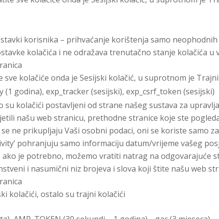
ostavki korisnika – prihvaćanje korištenja samo neophodnih k
stavke kolačića i ne odražava trenutačno stanje kolačića u
tranica
ite sve kolačiće onda je Sesijski kolačić, u suprotnom je Trajn
ty (1 godina), exp_tracker (sesijski), exp_csrf_token (sesijski)
. To su kolačići postavljeni od strane našeg sustava za upravl
jetili našu web stranicu, prethodne stranice koje ste pogledali
a se ne prikupljaju Vaši osobni podaci, oni se koriste samo 
_activity’ pohranjuju samo informaciju datum/vrijeme vašeg posj
as, ako je potrebno, možemo vratiti natrag na odgovarajuće str
dinstveni i nasumični niz brojeva i slova koji štite našu web s
tranica
i kolačići, ostalo su trajni kolačići
nuta), AMP_TOKEN (30 sekundi – 1 godina), _gac (3 mjeseca), 