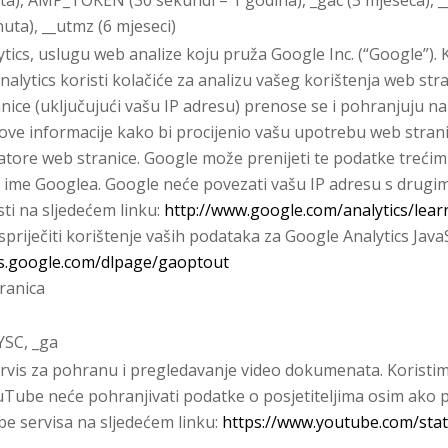
nuta), __utmz (6 mjeseci)
tics, uslugu web analize koju pruža Google Inc. (“Google”). K
alytics koristi kolačiće za analizu vašeg korištenja web stra
nice (uključujući vašu IP adresu) prenose se i pohranjuju na
ve informacije kako bi procijenio vašu upotrebu web stranic
atore web stranice. Google može prenijeti te podatke treći
u ime Googlea. Google neće povezati vašu IP adresu s drugi
ti na sljedećem linku:
http://www.google.com/analytics/lear
iječiti korištenje vaših podataka za Google Analytics JavaScrip
ls.google.com/dlpage/gaoptout
tranica
YSC, _ga
ervis za pohranu i pregledavanje video dokumenata. Korist
uTube neće pohranjivati podatke o posjetiteljima osim ako 
be servisa na sljedećem linku:
https://www.youtube.com/stat