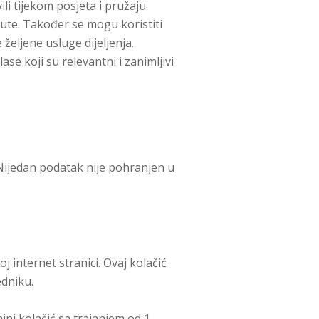
li tijekom posjeta i pružaju
lute. Također se mogu koristiti
željene usluge dijeljenja.
se koji su relevantni i zanimljivi
Nijedan podatak nije pohranjen u
j internet stranici. Ovaj kolačić
edniku.
ajni kolačić sa trajanjem od 1