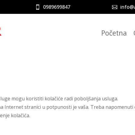
0989699847
info@a


Početna
sluge mogu koristiti kolačiće radi poboljšanja usluga.
a Internet stranici u potpunosti je vaša. Treba napomenuti 
nje kolačića.