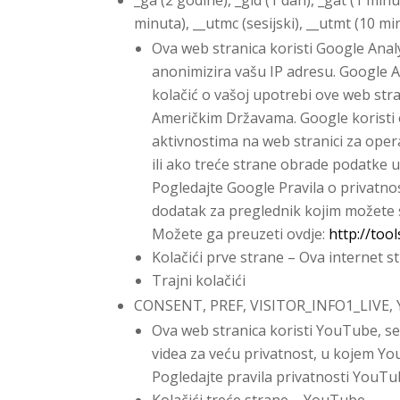
minuta), __utmc (sesijski), __utmt (10 mi
Ova web stranica koristi Google Analy
anonimizira vašu IP adresu. Google An
kolačić o vašoj upotrebi ove web stra
Američkim Državama. Google koristi o
aktivnostima na web stranici za oper
ili ako treće strane obrade podatke 
Pogledajte Google Pravila o privatnos
dodatak za preglednik kojim možete spr
Možete ga preuzeti ovdje:
http://too
Kolačići prve strane – Ova internet s
Trajni kolačići
CONSENT, PREF, VISITOR_INFO1_LIVE, 
Ova web stranica koristi YouTube, s
videa za veću privatnost, u kojem Yo
Pogledajte pravila privatnosti YouTu
Kolačići treće strane – YouTube