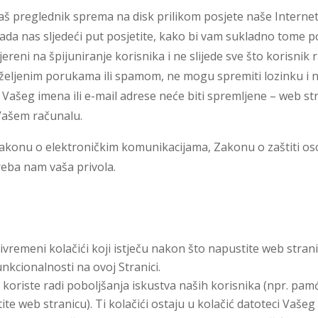
Vaš preglednik sprema na disk prilikom posjete naše Interne
da nas sljedeći put posjetite, kako bi vam sukladno tome p
ereni na špijuniranje korisnika i ne slijede sve što korisnik r
eželjenim porukama ili spamom, ne mogu spremiti lozinku i ni
 Vašeg imena ili e-mail adrese neće biti spremljene – web st
Vašem računalu.
o Zakonu o elektroničkim komunikacijama, Zakonu o zaštiti 
reba nam vaša privola.
rivremeni kolačići koji istječu nakon što napustite web strani
unkcionalnosti na ovoj Stranici.
e koriste radi poboljšanja iskustva naših korisnika (npr. pamć
ite web stranicu). Ti kolačići ostaju u kolačić datoteci Vaše