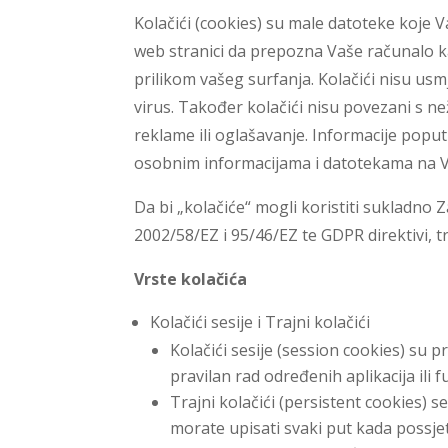
Kolačići (cookies) su male datoteke koje 
web stranici da prepozna Vaše računalo ka
prilikom vašeg surfanja. Kolačići nisu usmj
virus. Također kolačići nisu povezani s n
reklame ili oglašavanje. Informacije poput
osobnim informacijama i datotekama na 
Da bi „kolačiće“ mogli koristiti sukladn
2002/58/EZ i 95/46/EZ te GDPR direktivi, t
Vrste kolačića
Kolačići sesije i Trajni kolačići
Kolačići sesije (session cookies) su p
pravilan rad određenih aplikacija ili f
Trajni kolačići (persistent cookies) s
morate upisati svaki put kada possjet