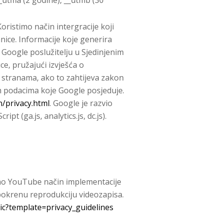
oristimo način intergracije koji
nice. Informacije koje generira
 Google poslužitelju u Sjedinjenim
e, pružajući izvješća o
m stranama, ako to zahtijeva zakon
m podacima koje Google posjeduje.
n/privacy.html
. Google je razvio
t (ga.js, analytics.js, dc.js).
imo YouTube način implementacije
pokrenu reprodukciju videozapisa.
ic?template=privacy_guidelines