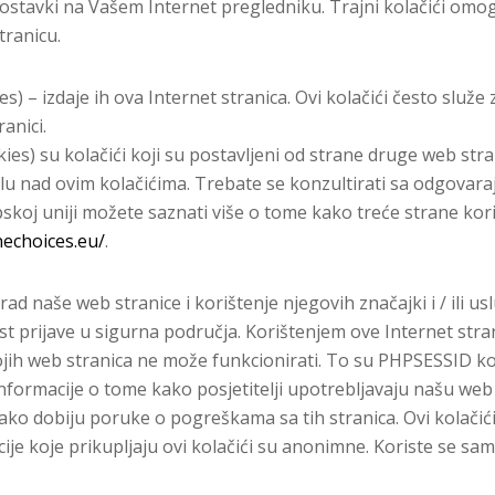
postavki na Vašem Internet pregledniku. Trajni kolačići om
tranicu.
es) – izdaje ih ova Internet stranica. Ovi kolačići često služe
anici.
kies) su kolačići koji su postavljeni od strane druge web stran
nad ovim kolačićima. Trebate se konzultirati sa odgovaraju
pskoj uniji možete saznati više o tome kako treće strane kor
nechoices.eu/
.
ad naše web stranice i korištenje njegovih značajki i / ili 
st prijave u sigurna područja. Korištenjem ove Internet stra
h web stranica ne može funkcionirati. To su PHPSESSID kolač
nformacije o tome kako posjetitelji upotrebljavaju našu web 
i ako dobiju poruke o pogreškama sa tih stranica. Ovi kolačić
macije koje prikupljaju ovi kolačići su anonimne. Koriste se s