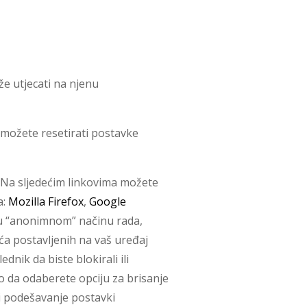
že utjecati na njenu
 možete resetirati postavke
. Na sljedećim linkovima možete
a:
Mozilla Firefox
,
Google
 u “anonimnom” načinu rada,
ća postavljenih na vaš uređaj
nik da biste blokirali ili
ko da odaberete opciju za brisanje
a i podešavanje postavki