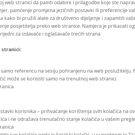
 web stranici da pamti odabire i prilagodbe koje ste napravi
er, pamćenje promjena jezičnih postavki ili preferencije va
ako bi pružili alate za društveno dijeljenje i zapamtili vaše 
nje posjetitelja preko web stranice. Namjera je prikazati ogla
vrijedni za izdavače i oglašavače trećih strana.
 stranici:
samo referencu na sesiju pohranjenu na web poslužitelju. 
ić može se koristiti samo na trenutnoj web stranici.
tranica
stavki korisnika – prihvaćanje korištenja svih kolačića na ovo
ića i ne odražava trenutačno stanje kolačića u vašem pregl
tranica
vatite sve kolačiće onda je Sesijski kolačić, u suprotnom je Tr