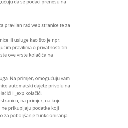
ogućuju da se podaci prenesu na
 za pravilan rad web stranice te za
ice ili usluge kao što je npr.
ćim pravilima o privatnosti tih
iste ove vrste kolačića na
usluga. Na primjer, omogućuju vam
nice automatski dajete privolu na
ići i _exp kolačići.
stranicu, na primjer, na koje
i ne prikupljaju podatke koji
amo za poboljšanje funkcioniranja