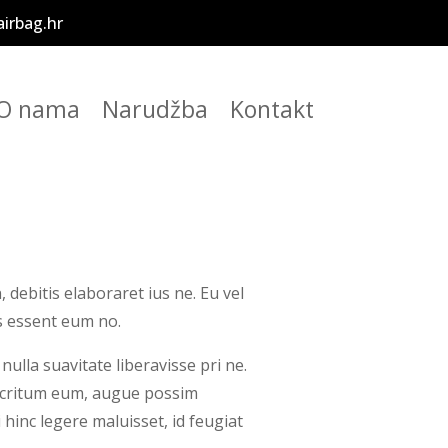
irbag.hr
O nama
Narudžba
Kontakt
ebitis elaboraret ius ne. Eu vel
ns essent eum no.
nulla suavitate liberavisse pri ne.
mocritum eum, augue possim
hinc legere maluisset, id feugiat