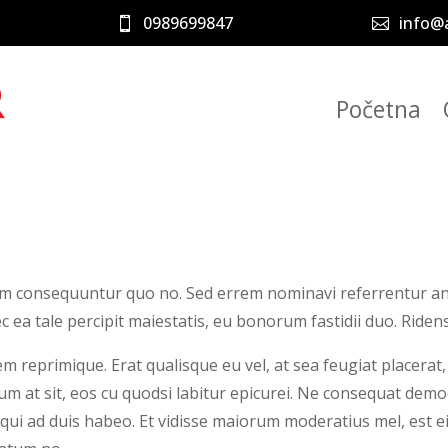
0989699847
info@a


Početna
m consequuntur quo no. Sed errem nominavi referrentur an, d
c ea tale percipit maiestatis, eu bonorum fastidii duo. Ride
 reprimique. Erat qualisque eu vel, at sea feugiat placerat, 
um at sit, eos cu quodsi labitur epicurei. Ne consequat de
qui ad duis habeo. Et vidisse maiorum moderatius mel, est ei 