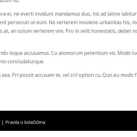
tatum no.
a ei, ne everti invidunt mandamus duo, his ad latine labitur
ent persecuti ut eum. Ne verterem insolens urbanitas his, 
s at, an solum verterem vim. Pro in velit honestatis, debet 
o iisque accusamus. Cu atomorum petentium vis. Modo lucil
mmo concludaturque.
 sea. Pri possit accusam te, vel zril option cu. Quo eu modo fa
|
Pravila o kolačićima