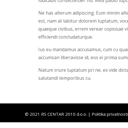
iudicabit consectetuer his. Mea paulo lup
Ne has alterum adipiscing. Eum minim alter
est, nam at labitur dolorem luptatum, voc
quaeque civibus, errem verear copiosae vi
efficiendi concludaturque.
Ius eu mandamus accusamus, cum cu quand
accumsan liberavisse id, eos ei prima su
Natum iriure luptatum pri ne, ex vide dicta
salutandi temporibus cu.
© 2021 RS CENTAR 2010 d.o.o. |
Politika privatnosti